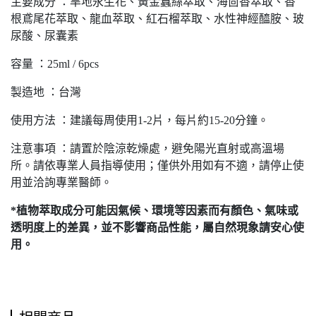
主要成分 ：旱地永生花、黃金蠶絲萃取、海茴香萃取、香
根鳶尾花萃取、龍血萃取、紅石榴萃取、水性神經醯胺、玻
尿酸、尿囊素
容量 ：25ml / 6pcs
製造地 ：台灣
使用方法 ：建議每周使用1-2片，每片約15-20分鐘。
注意事項 ：請置於陰涼乾燥處，避免陽光直射或高溫場
所。請依專業人員指導使用；僅供外用如有不適，請停止使
用並洽詢專業醫師。
*植物萃取成分可能因氣候、環境等因素而有顏色、氣味或
透明度上的差異，並不影響商品性能，屬自然現象請安心使
用。